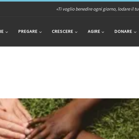
«Ti voglio benedire ogni giorno, lodare il t
IE
PREGARE
CRESCERE
AGIRE
DONARE