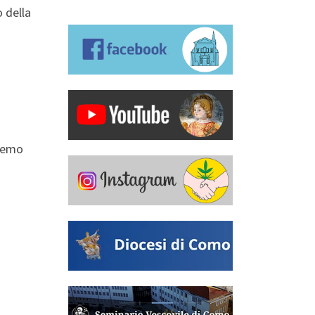
o della
iremo