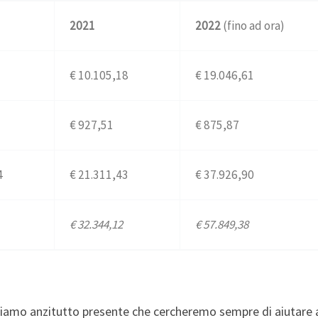
2021
2022
(fino ad ora)
€‎ 10.105,18
€‎ 19.046,61
€‎ 927,51
€‎ 875,87
4
€‎ 21.311,43
€‎ 37.926,90
€‎ 32.344,12
€‎ 57.849,38
iamo anzitutto presente che cercheremo sempre di aiutare