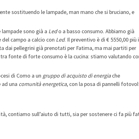
mente sostituendo le lampade, man mano che si bruciano, e
le lampade sono già a
Led
o a basso consumo. Abbiamo già
e del campo a calcio con
Led
. Il preventivo è di € 5550,00 più 
a dai pellegrini già prenotati per Fatima, ma mai partiti per
ltra fonte di forte consumo è la cucina: stiamo valutando c
iocesi di Como a un
gruppo di acquisto di energia
che
e ad una
comunità energetica
, con la posa di pannelli fotovol
, contiamo sull’aiuto di tutti, sia per sostenere ci fa più fat