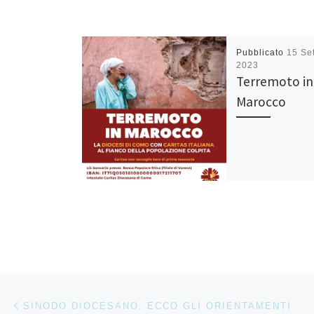
Pubblicato
15 Se
2023
Terremoto in
Marocco
Navigazione articoli
Articolo precedente
SINODO DIOCESANO: ECCO GLI ORIENTAMENTI