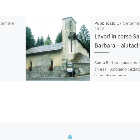
ttembre
Pubblicato
17 Settemb
2022
Lavori in corso S
Barbara – aiutaci!
Santa Barbara, una nost
chiesa Abbiamo iniziato
lavori di restauro
conservativo a Santa
Barbara. Come sapete f
eretta come voto […]
RITORNA ALLA LISTA DEG