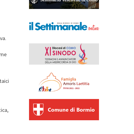
iva.
ome
taici
ica,