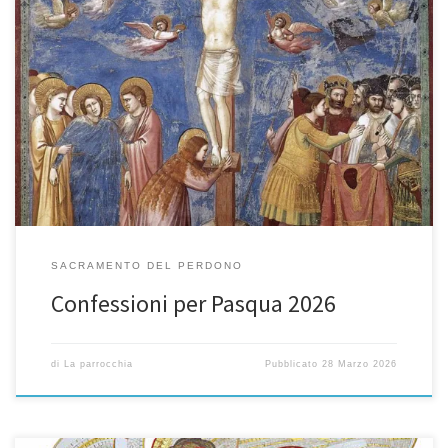
Preghiera di PREPARAZIONE O Dio, Padre di misericordia, che
accogli con amore chi ritorna a Te, donami di ascoltare la Tua
Parola per riconoscere e confessare con umiltà e con sincerità tutti
i miei peccati. Fa che nella celebrazione di questo sacramento
sperimenti la gioia del Tuo perdono. Il Tuo […]
SACRAMENTO DEL PERDONO
Confessioni per Pasqua 2026
di
La parrocchia
Pubblicato
28 Marzo 2026