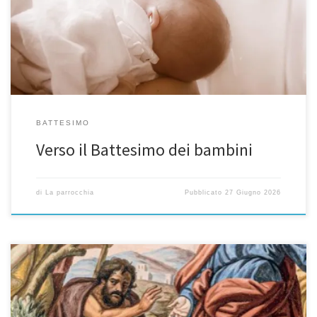
chiesa,iscrizioni entro il 1 luglio Domenica 6 settembrecon
incontro di preparazionesab 22 agosto ore 14.30 in
chiesa,iscrizioni entro il 7 agosto […]
BATTESIMO
Verso il Battesimo dei bambini
di
La parrocchia
Pubblicato
27 Giugno 2026
“La compassione del Samaritano: amare portando il dolore