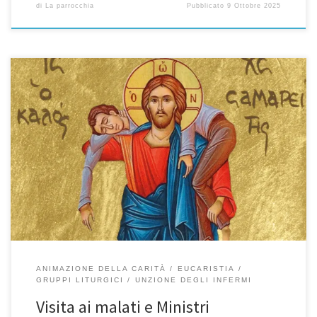
di
La parrocchia
Pubblicato
9 Ottobre 2025
«Abbi cura di Lui»: La Santa Comunione nelle case dei malati Nella
nostra vita o nella vita dei nostri cari, purtroppo, può subentrare a
malattia e la sofferenza. Tante persone hanno vissuto, nella loro
vita, un cammino di fede:hanno partecipato ogni Domenica alla
Santa Messa, sono stati parte attiva della […]
ANIMAZIONE DELLA CARITÀ
EUCARISTIA
GRUPPI LITURGICI
UNZIONE DEGLI INFERMI
Visita ai malati e Ministri