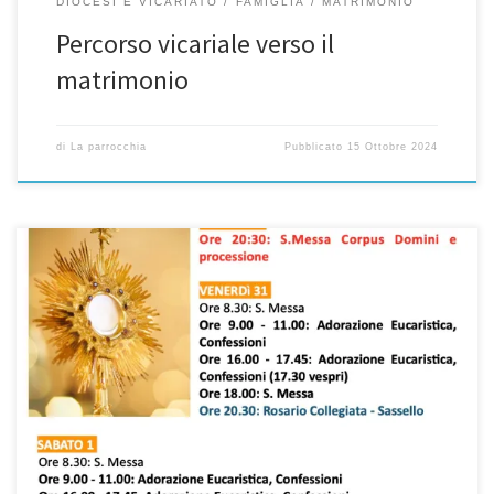
DIOCESI E VICARIATO
FAMIGLIA
MATRIMONIO
Percorso vicariale verso il
matrimonio
di
La parrocchia
Pubblicato
15 Ottobre 2024
GIORNATE EUCARISTICHE dal 30 maggio al 2 giugno 2024
Riapriamo la porta della fede GIOVEDÌ 30 Ore 20:30: S.Messa
Corpus Domini e processione VENERDì 31 Ore 8.30: S. Messa Ore
9.00 – 11.00: Adorazione Eucaristica, Confessioni Ore 16.00 –
17.45: Adorazione Eucaristica, Confessioni (17.30 vespri) Ore 18.00:
S. Messa Ore […]