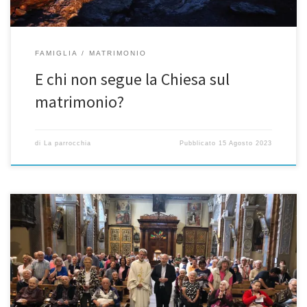
FAMIGLIA
MATRIMONIO
E chi non segue la Chiesa sul
matrimonio?
di
La parrocchia
Pubblicato
15 Agosto 2023
Grazie a tutti per la bella giornata con Anziani e infermi di
domenica 25 giugno. Agli Alpini, ai volontari, al nostro Cardinale
che ci ha visitato.