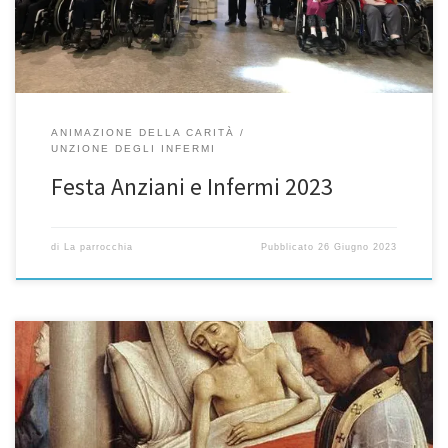
ANIMAZIONE DELLA CARITÀ
UNZIONE DEGLI INFERMI
Festa Anziani e Infermi 2023
di
La parrocchia
Pubblicato
26 Giugno 2023
L’Unzione dei Malati o Unzione degli Infermi è
il Sacramento istituito da Cristo per unire a sé e confortare i malati,
per vincere in loro il potere della malattia, del peccato e