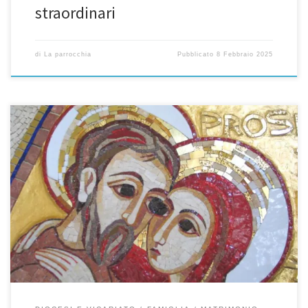
straordinari
di
La parrocchia
Pubblicato
8 Febbraio 2025
Quando c’è un appuntamento importante ci si prepara. Questo
favorisce la calma e aiuta a vincere la preoccupazione inevitabile
che ci prende all’avvicinarsi della data del matrimonio. Speriamo
non sia solamente un fare. Anche la preparazione degli elementi
materiali può diventare un’occasione preziosa per vivere la
ricchezza del momento. La […]