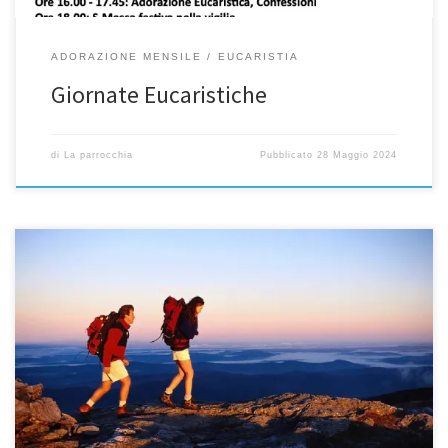
ADORAZIONE MENSILE
EUCARISTIA
Giornate Eucaristiche
di
La parrocchia
Pubblicato
28 Maggio 2024
Cfr. papa Francesco, Esortazione Amoris Laetitia, 2016 (citato con
AL). Cfr. Vescovo Oscar, Nota pastorale sul capitolo VIII di Amoris
Letizia, e sua presentazione, 2018. Cfr. Mons. Sergio Nicolli, Una
Chiesa che accoglie le Famiglie in situazione difficile, 2006. Cfr.
CEI, Direttorio di Pastorale Familiare, 1993. Alcune premesse
Capita continuamente […]