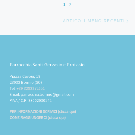
Navigazione articoli
1
2
Ar
ARTICOLI MENO RECENTI
Parrocchia Santi Gervasio e Protasio
Piazza Cavour, 18
23032 Bormio (SO)
Tel.
+39 3282272651
Email: parrocchia.bormio@gmail.com
P.IVA / C.F.: 83002030142
PER INFORMAZIONI SCRIVICI (clicca qui)
COME RAGGIUNGERCI (clicca qui)