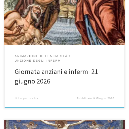
dell’altro”. Preghiamo insieme con i nostri anziani Cari fratelli e
sorelle, «il vero rimedio alle ferite dell’umanità è uno stile di vita
basato sull’amore fraterno, che ha la sua radice nell’amore di Dio».
[16] Desidero vivamente che nel nostro stile di vita […]
ANIMAZIONE DELLA CARITÀ
UNZIONE DEGLI INFERMI
Giornata anziani e infermi 21
giugno 2026
di
La parrocchia
Pubblicato
9 Giugno 2026