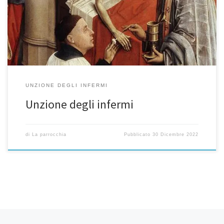
della morte. In passato era detta, in maniera impropria, Estrema
Unzione (dal latino = ultima), e per questo, nella mentalità
popolare, è associato alla paura della morte. Gesù visse
un’intensa attività taumaturgica, guarendo ogni sorta […]
UNZIONE DEGLI INFERMI
Unzione degli infermi
di
La parrocchia
Pubblicato
30 Dicembre 2022