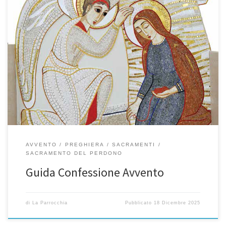
Ecco qualche he spunto per meditare e prepararsi alla
confessione. Preghiera di PREPARAZIONEO Dio, Padre di
misericordia, che accogli con amore chi ritorna a Te, donami di
ascoltare la Tua Parola per riconoscere e confessare con umiltà e
con sincerità tutti i miei peccati. Fa che nella celebrazione di […]
AVVENTO
PREGHIERA
SACRAMENTI
SACRAMENTO DEL PERDONO
Guida Confessione Avvento
di
La Parrocchia
Pubblicato
18 Dicembre 2025