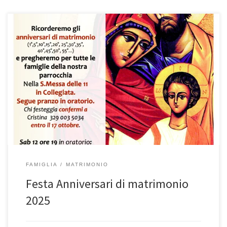
Domenica 19 ottobre Ricorderemo gli anniversari di matrimonio
(1,5,10°,15,20°, 25 ,30,35, 40°,45°,50°, 55 e poi di ogni anno…) e
pregheremo per tutte le famiglie della nostra parrocchia Nella
S.Messa delle 11 in Collegiata. Rinnoveremo le promesse di
nozze. Segue pranzo in oratorio. Chi festeggia e partecipa anche
solo Messa, confermi a […]
FAMIGLIA
MATRIMONIO
Festa Anniversari di matrimonio
2025