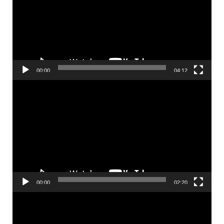
00:00
04:12
Video
Player
00:00
02:20
Video
Player