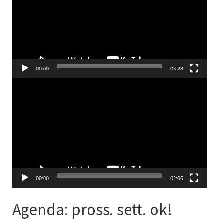
00:00
03:28
Video
Player
00:00
02:06
Agenda: pross. sett. ok!