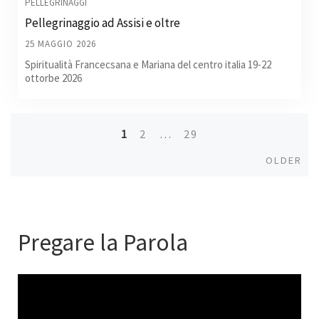
PELLEGRINAGGI
Pellegrinaggio ad Assisi e oltre
25 MAGGIO 2026
Spiritualità Francecsana e Mariana del centro italia 19-22
ottorbe 2026
1
2
…
29
Posts
Old
OLDER
navigation
Pregare la Parola
Video
Player