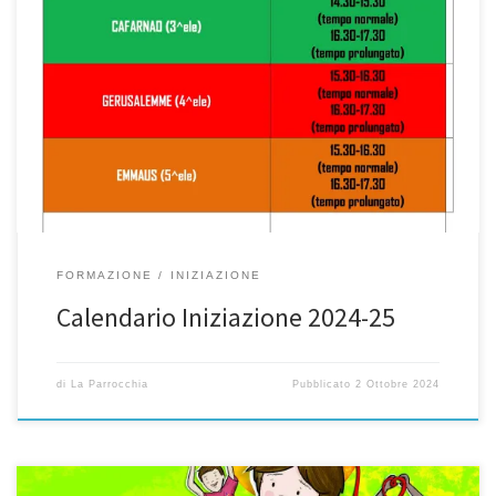
Cari genitori, con l’inizio della scuola sono ricominciate le attività
consuete. Riprende il cammino della formazione cristiana, mai
interrotto anche in estate con grest e campi: i gruppi si ritrovano
adattando gli orari alle nuove esigenze. Nel ritmo dell’anno
liturgico, con la celebrazione del giorno del Signore, con la Messa
[…]
FORMAZIONE
INIZIAZIONE
Calendario Iniziazione 2024-25
di
La Parrocchia
Pubblicato
2 Ottobre 2024