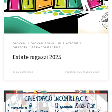
modulo) con saldo quota tramite SANSONE: vedi qui! Don David
3473309221 CAMPI ESTIVI 4a-5a elem di Bormio a Livigno dal 9 al
12 giugno 1-2a media: 17-23 agosto In Trentino con Bormio […]
GIOVANI
GIOVANISSIMI
INIZIAZIONE
ORATORI
PREADOLESCENTI
Estate ragazzi 2025
di
La parrocchia
Pubblicato
20 Maggio 2025