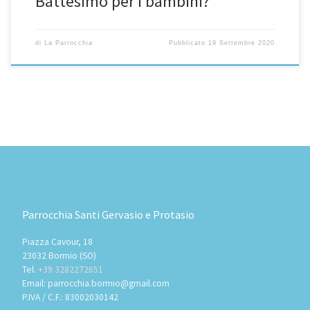
Battesimo per i bambini?
di
La Parrocchia
Pubblicato
19 Settembre 2020
Parrocchia Santi Gervasio e Protasio
Piazza Cavour, 18
23032 Bormio (SO)
Tel.
+39 3282272651
Email: parrocchia.bormio@gmail.com
P.IVA / C.F.: 83002030142