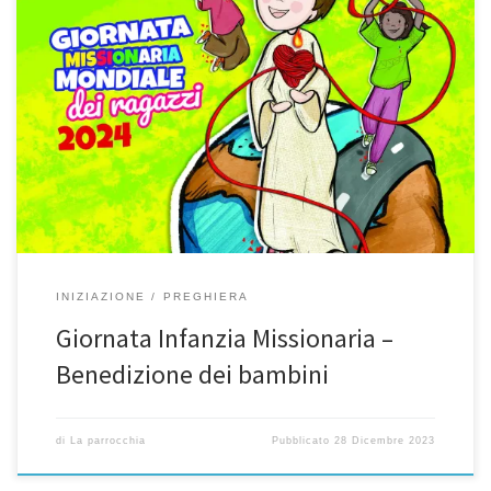
Il Giorno dell’Epifania alle 15.00 una preghiera di benedizione per
tutti i bambini. Invitiamo le famiglie di tutti i battezzati degli ultimi
tre anni. Il tema del 2023 – 2024: “Cuori ardenti, piedi in cammino”
Missio Ragazzi, per questo anno pastorale, invita tutti a scoprire,
nel cammino sinodale della Chiesa […]
INIZIAZIONE
PREGHIERA
Giornata Infanzia Missionaria –
Benedizione dei bambini
di
La parrocchia
Pubblicato
28 Dicembre 2023