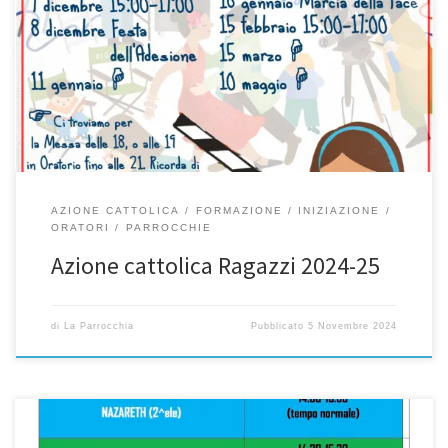
Ciao tutti! Anche quest’anno comincia il cammino Acr. Il tema è
spettacolare, nel volantino trovate qualche indizio…
Non
vediamo l’ora di incontrarvi! Vi aspettiamo il 9 novembre: se vi va
di “assaggiare” l’Acr, e di essere con noi per quella sera, mandate
un messaggio al 3661071126 (Chiara), così che possiamo […]
AZIONE CATTOLICA
FORMAZIONE
INIZIAZIONE
ORATORI
PARROCCHIE
Azione cattolica Ragazzi 2024-25
di
La Parrocchia
Pubblicato
5 Novembre 2024