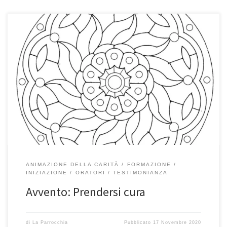
Ora che si avvicinano le feste vorremmo preparare dei doni rivolti
a coloro che in questo momento sono tra i più fragili, i nostri cari
anziani che si trovano soli a casa. Mentre con alcune classi di
catechismo offriremo dei disegni da appendere alla casa di
riposo! La proposta si […]
ANIMAZIONE DELLA CARITÀ
FORMAZIONE
INIZIAZIONE
ORATORI
TESTIMONIANZA
Avvento: Prendersi cura
di
La Parrocchia
Pubblicato
17 Novembre 2020