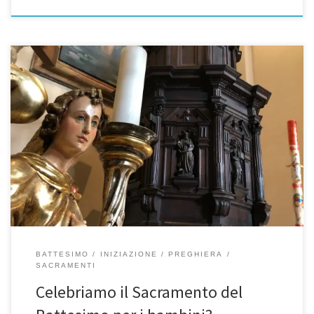
PER I GENITORI “Il santo Battesimo é il fondamento di tutta la vita
cristiana, il vestibolo d’ingresso alla vita nello spirito e la porta
d’ingresso agli altri sacramenti. Mediante il Battesimo siamo
liberati dal peccato e rigenerati come figli di Dio, diventiamo
membra di Cristo; siamo incorporati alla Chiesa e […]
BATTESIMO
INIZIAZIONE
PREGHIERA
SACRAMENTI
Celebriamo il Sacramento del