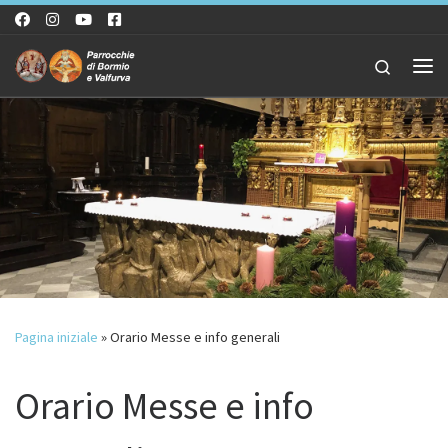
Passa al contenuto
Search
Me
Pagina iniziale
»
Orario Messe e info generali
Orario Messe e info