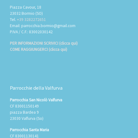
Piazza Cavour, 18
23032 Bormio (SO)
Tel.
+39 3282272651
Email: parrocchia.bormio@gmail.com
P.IVA / C.F.: 83002030142
PER INFORMAZIONI SCRIVICI (clicca qui)
COME RAGGIUNGERCI (clicca qui)
Parrocchie della Valfurva
Parrocchia San Nicolò Valfurva
CF 83001150149
piazza Bardea 9
23030 Valfurva (So)
Parrocchia Santa Maria
CF 83001130141