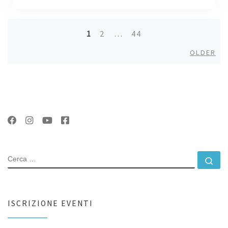
1
2
…
44
Posts
Old
OLDER
navigation
CERCA
Ce
ISCRIZIONE EVENTI