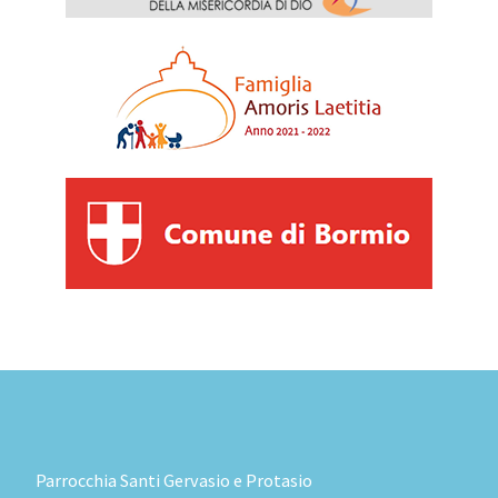
Parrocchia Santi Gervasio e Protasio