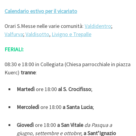
Calendario estivo per il vicariato
Orari S.Messe nelle varie comunità:
Valdidentro
;
Valfurva
;
Valdisotto
,
Livigno e Trepalle
FERIALI:
08:30 e 18:00 in Collegiata (Chiesa parrocchiale in piazza
Kuerc)
tranne
:
Martedì
ore 18:00
al S. Crocifisso
;
Mercoledì
ore 18:00
a Santa Lucia
;
Giovedì
ore 18:00
a San Vitale
da Pasqua a
giugno, settembre e ottobre
;
a Sant’Ignazio