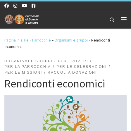
Passa al contenuto
Search
Me
Pagina iniziale
»
Parrocchie
»
Organismi e gruppi
»
Rendiconti
economici
ORGANISMI E GRUPPI
PER I POVERI
PER LA PARROCCHIA
PER LE CELEBRAZIONI
PER LE MISSIONI
RACCOLTA DONAZIONI
Rendiconti economici