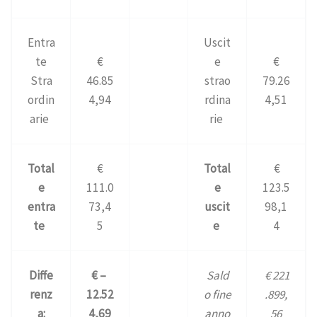
Entra
Uscit
te
€
e
€
Stra
46.85
strao
79.26
ordin
4,94
rdina
4,51
arie
rie
Total
€
Total
€
e
111.0
e
123.5
entra
73,4
uscit
98,1
te
5
e
4
Diffe
€ –
Sald
€ 221
renz
12.52
o fine
.899,
a:
4,69
anno
56