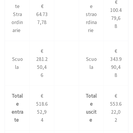
€
te
€
e
100.4
Stra
64.73
strao
79,6
ordin
7,78
rdina
8
arie
rie
€
€
Scuo
281.2
Scuo
343.9
la
50,4
la
90,4
6
8
Total
€
Total
€
e
518.6
e
553.6
entra
52,9
uscit
22,0
te
4
e
2