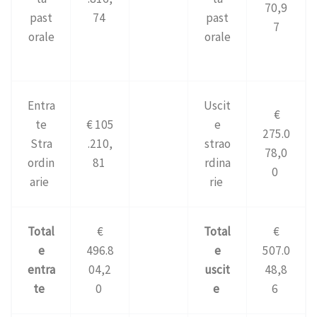
70,9
past
74
past
7
orale
orale
Entra
Uscit
€
te
€ 105
e
275.0
Stra
.210,
strao
78,0
ordin
81
rdina
0
arie
rie
Total
€
Total
€
e
496.8
e
507.0
entra
04,2
uscit
48,8
te
0
e
6