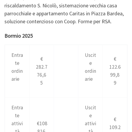
riscaldamento S. Nicolò, sistemazione vecchia casa
parrocchiale e appartamento Caritas in Piazza Bardea,
soluzione contenzioso con Coop. Forme per RSA.
Bormio 2025
Entra
Uscit
€
€
te
e
282.7
122.6
ordin
ordin
76,6
99,8
arie
arie
5
9
Entra
Uscit
te
e
€
attivi
€108
attivi
109.2
tà
.816,
tà