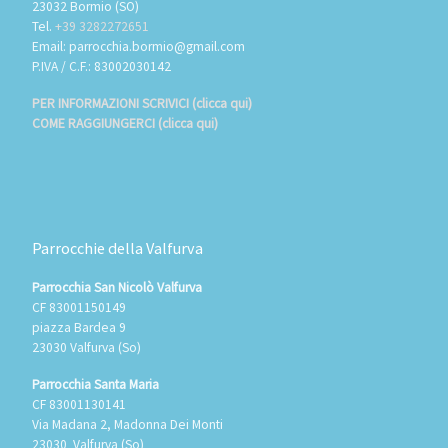
23032 Bormio (SO)
Tel.
+39 3282272651
Email: parrocchia.bormio@gmail.com
P.IVA / C.F.: 83002030142
PER INFORMAZIONI SCRIVICI (clicca qui)
COME RAGGIUNGERCI (clicca qui)
Parrocchie della Valfurva
Parrocchia San Nicolò Valfurva
CF 83001150149
piazza Bardea 9
23030 Valfurva (So)
Parrocchia Santa Maria
CF 83001130141
Via Madana 2, Madonna Dei Monti
23030 Valfurva (So)