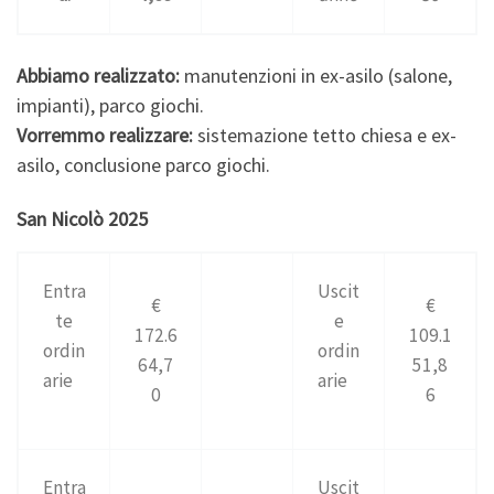
Abbiamo realizzato:
manutenzioni in ex-asilo (salone,
impianti), parco giochi.
Vorremmo realizzare:
sistemazione tetto chiesa e ex-
asilo, conclusione parco giochi.
San Nicolò 2025
Entra
Uscit
€
€
te
e
172.6
109.1
ordin
ordin
64,7
51,8
arie
arie
0
6
Entra
Uscit