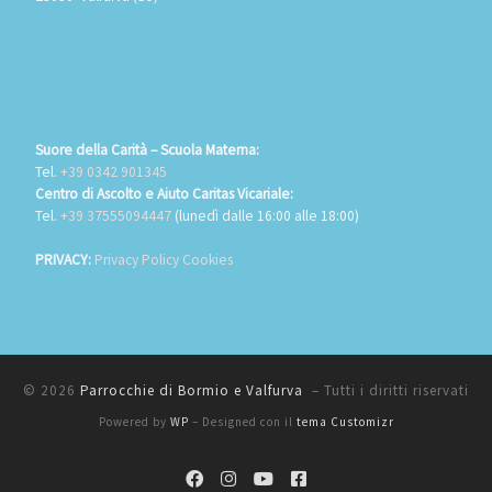
Suore della Carità – Scuola Materna:
Tel.
+39 0342 901345
Centro di Ascolto e Aiuto Caritas Vicariale:
Tel.
+39 37555094447
(lunedì dalle 16:00 alle 18:00)
PRIVACY:
Privacy Policy Cookies
© 2026
Parrocchie di Bormio e Valfurva
– Tutti i diritti riservati
Powered by
WP
– Designed con il
tema Customizr