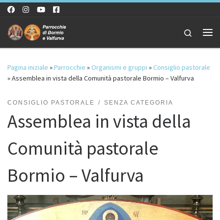
Passa al contenuto
Search
Me
Pagina iniziale
»
Parrocchie
»
Organismi e gruppi
»
Consiglio pastorale
»
Assemblea in vista della Comunità pastorale Bormio – Valfurva
CONSIGLIO PASTORALE
SENZA CATEGORIA
Assemblea in vista della
Comunità pastorale
Bormio – Valfurva