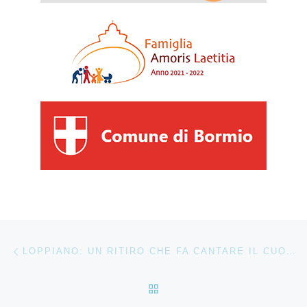
Navigazione articoli
Articolo precedente
LOPPIANO: UN RITIRO CHE FA CANTARE IL CUORE
RITORNA ALLA LISTA DEG