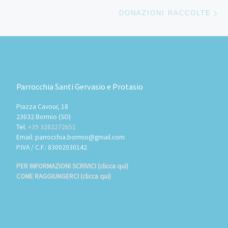
Ar
DONAZIONI RACCOLTE
Parrocchia Santi Gervasio e Protasio
Piazza Cavour, 18
23032 Bormio (SO)
Tel.
+39 3282272651
Email: parrocchia.bormio@gmail.com
P.IVA / C.F.: 83002030142
PER INFORMAZIONI SCRIVICI (clicca qui)
COME RAGGIUNGERCI (clicca qui)