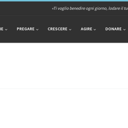
«Ti voglio benedire ogni giorno, lodare il t
IE
PREGARE
CRESCERE
AGIRE
DONARE