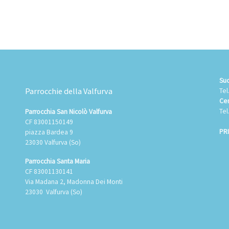
Suo
Parrocchie della Valfurva
Tel
Cen
Tel
Parrocchia San Nicolò Valfurva
CF 83001150149
PR
piazza Bardea 9
23030 Valfurva (So)
Parrocchia Santa Maria
CF 83001130141
Via Madana 2, Madonna Dei Monti
23030 Valfurva (So)