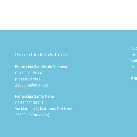
Suo
Parrocchie della Valfurva
Tel
Cen
Tel
Parrocchia San Nicolò Valfurva
CF 83001150149
PR
piazza Bardea 9
23030 Valfurva (So)
Parrocchia Santa Maria
CF 83001130141
Via Madana 2, Madonna Dei Monti
23030 Valfurva (So)