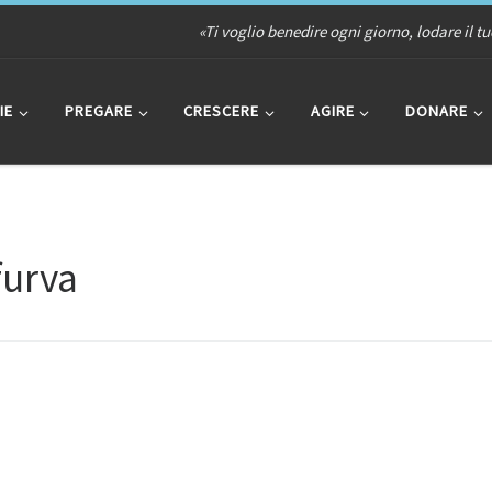
«Ti voglio benedire ogni giorno, lodare il t
IE
PREGARE
CRESCERE
AGIRE
DONARE
furva