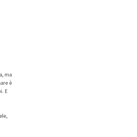
ta, ma
nare è
i. E
ele,