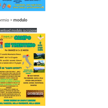
ormio >
modulo
wnload modulo iscrizione