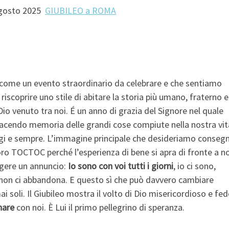
 agosto 2025
GIUBILEO a ROMA
 come un evento straordinario da celebrare e che sentiamo
 riscoprire uno stile di abitare la storia più umano, fraterno e
Dio venuto tra noi. É un anno di grazia del Signore nel quale
 facendo memoria delle grandi cose compiute nella nostra vi
ggi e sempre. L’immagine principale che desideriamo conseg
ro TOCTOC perché l’esperienza di bene si apra di fronte a no
ngere un annuncio:
Io sono con voi tutti i giorni
, io ci sono,
e non ci abbandona. E questo sì che può davvero cambiare
 soli. Il Giubileo mostra il volto di Dio misericordioso e fed
are
con noi. È Lui il primo pellegrino di speranza.