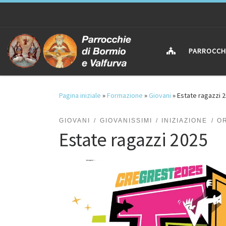
Passa al contenuto
PARROCCH
Pagina iniziale
»
Formazione
»
Giovani
»
Estate ragazzi 
GIOVANI
GIOVANISSIMI
INIZIAZIONE
O
Estate ragazzi 2025