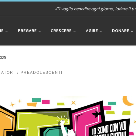
«Ti voglio benedire ogni giorno, lodare il t
IE
PREGARE
CRESCERE
AGIRE
DONARE
2025
RATORI
PREADOLESCENTI