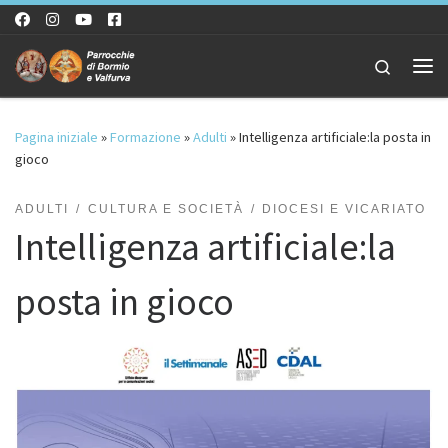
Passa al contenuto
Search
Me
Pagina iniziale
»
Formazione
»
Adulti
»
Intelligenza artificiale:la posta in
gioco
ADULTI
CULTURA E SOCIETÀ
DIOCESI E VICARIATO
Intelligenza artificiale:la
posta in gioco