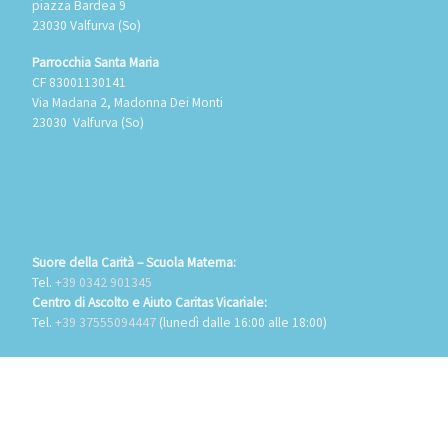
piazza Bardea 9
23030 Valfurva (So)
Parrocchia Santa Maria
CF 83001130141
Via Madana 2, Madonna Dei Monti
23030 Valfurva (So)
Suore della Carità – Scuola Materna:
Tel.
+39 0342 901345
Centro di Ascolto e Aiuto Caritas Vicariale:
Tel.
+39 37555094447
(lunedì dalle 16:00 alle 18:00)
PRIVACY:
Privacy Policy Cookies