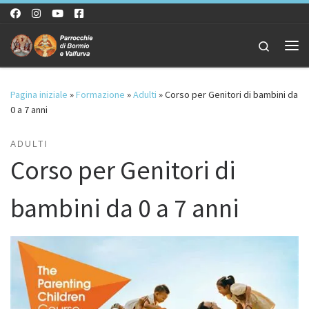
Passa al contenuto
Search
Me
Pagina iniziale
»
Formazione
»
Adulti
»
Corso per Genitori di bambini da
0 a 7 anni
ADULTI
Corso per Genitori di
bambini da 0 a 7 anni