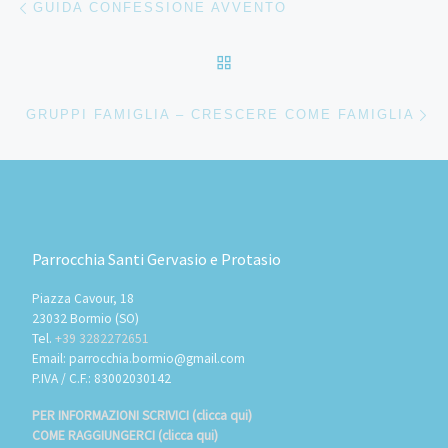
GUIDA CONFESSIONE AVVENTO
RITORNA ALLA LISTA DEG
Ar
GRUPPI FAMIGLIA – CRESCERE COME FAMIGLIA
Parrocchia Santi Gervasio e Protasio
Piazza Cavour, 18
23032 Bormio (SO)
Tel.
+39 3282272651
Email: parrocchia.bormio@gmail.com
P.IVA / C.F.: 83002030142
PER INFORMAZIONI SCRIVICI (clicca qui)
COME RAGGIUNGERCI (clicca qui)