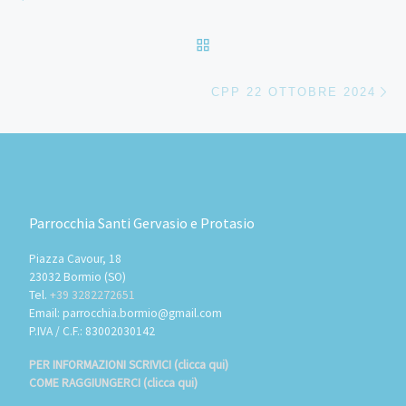
RITORNA ALLA LISTA DEG
Ar
CPP 22 OTTOBRE 2024
Parrocchia Santi Gervasio e Protasio
Piazza Cavour, 18
23032 Bormio (SO)
Tel.
+39 3282272651
Email: parrocchia.bormio@gmail.com
P.IVA / C.F.: 83002030142
PER INFORMAZIONI SCRIVICI (clicca qui)
COME RAGGIUNGERCI (clicca qui)