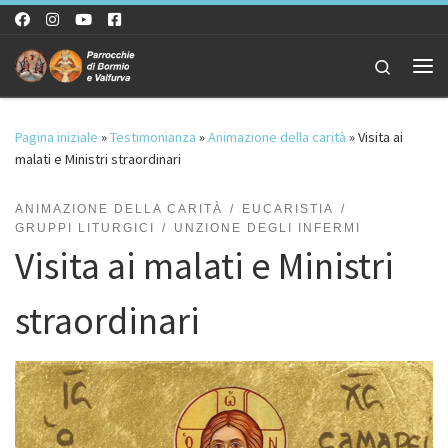
Passa al contenuto
Search
Me
Pagina iniziale
»
Testimonianza
»
Animazione della carità
»
Visita ai
malati e Ministri straordinari
ANIMAZIONE DELLA CARITÀ
EUCARISTIA
GRUPPI LITURGICI
UNZIONE DEGLI INFERMI
Visita ai malati e Ministri
straordinari