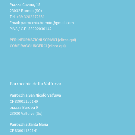
Piazza Cavour, 18
23032 Bormio (SO)
Tel.
+39 3282272651
Email: parrocchia.bormio@gmail.com
P.IVA / C.F.: 83002030142
PER INFORMAZIONI SCRIVICI (clicca qui)
COME RAGGIUNGERCI (clicca qui)
Parrocchie della Valfurva
Parrocchia San Nicolò Valfurva
CF 83001150149
piazza Bardea 9
23030 Valfurva (So)
Parrocchia Santa Maria
CF 83001130141