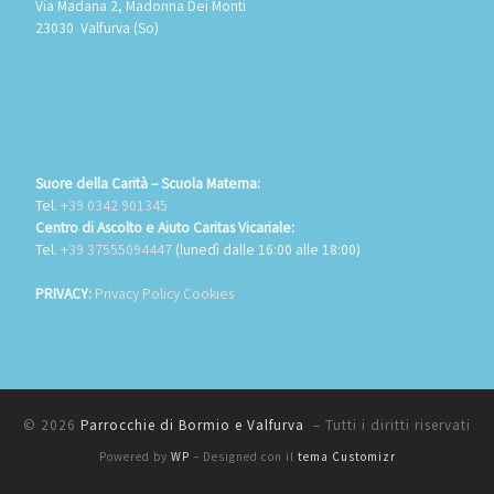
Via Madana 2, Madonna Dei Monti
23030 Valfurva (So)
Suore della Carità – Scuola Materna:
Tel.
+39 0342 901345
Centro di Ascolto e Aiuto Caritas Vicariale:
Tel.
+39 37555094447
(lunedì dalle 16:00 alle 18:00)
PRIVACY:
Privacy Policy Cookies
© 2026
Parrocchie di Bormio e Valfurva
– Tutti i diritti riservati
Powered by
WP
– Designed con il
tema Customizr