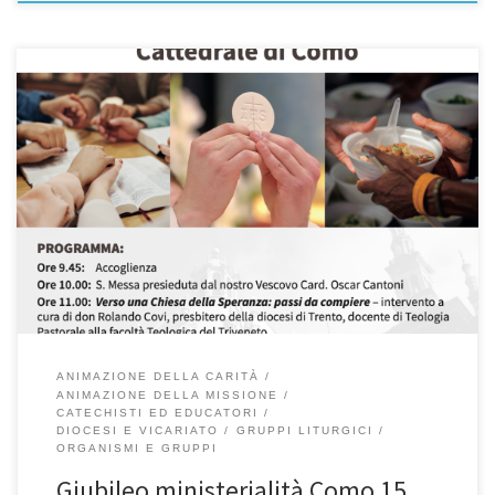
In questo anno la nostra Chiesa locale, su indicazione del nostro
Vescovo Oscar, sta riflettendo sull’ importanza della
ministerialità per essere testimoni e annunciatori della Misericordia
di Dio.All’ interno di questo cammino si inserisce questa giornata
giubilare che vuole convocare in Cattedrale, attorno al nostro
Vescovo tutti coloro che svolgono un servizio per l’annuncio del
[…]
ANIMAZIONE DELLA CARITÀ
ANIMAZIONE DELLA MISSIONE
CATECHISTI ED EDUCATORI
DIOCESI E VICARIATO
GRUPPI LITURGICI
ORGANISMI E GRUPPI
Giubileo ministerialità Como 15