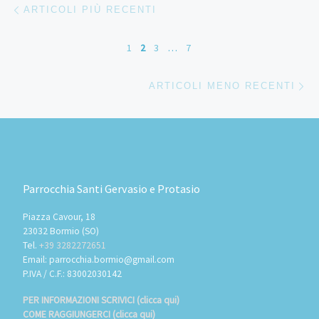
Navigazione articoli
ARTICOLI PIÙ RECENTI
1
2
3
…
7
Ar
ARTICOLI MENO RECENTI
Parrocchia Santi Gervasio e Protasio
Piazza Cavour, 18
23032 Bormio (SO)
Tel.
+39 3282272651
Email: parrocchia.bormio@gmail.com
P.IVA / C.F.: 83002030142
PER INFORMAZIONI SCRIVICI (clicca qui)
COME RAGGIUNGERCI (clicca qui)