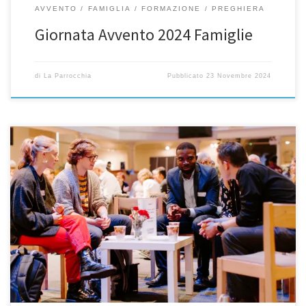
AVVENTO
FAMIGLIA
FORMAZIONE
PREGHIERA
Giornata Avvento 2024 Famiglie
di
La Parrocchia
Pubblicato
23 Novembre 2024
Per rinnovare le nostre parrocchie secondo l’insegnamento di
Evangelii Gaudium, di papa Francesco 1) IL PRIMATO
DELL’EVANGELIZZAZIONEVen 29/11 ore 20.45 oratorio di Bormio
2) IL MEGLIO DELLA GUIDAVen 28/2 ore 20.45 oratorio di S.Nicolò 3)
LA POTENZA DELLO SPIRITO SANTOMerc 23/4 ore 20.45 oratorio di
Bormio siamo tutti invitati, soprattutto i […]