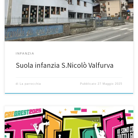
TELEFONO SCUOLA: 0342 946044 EMAIL:
scuolainfanziavalfurva@gmail.com parrocchiedellavalfurva@pec.it
IDENTITÀ DELLA SCUOLA
___________________________________________________ La
Scuola dell’Infanzia di S.Nicolò Valfurva gestita direttamente dalla
Parrocchia promuove l’educazione dei bambini dai tre […]
INFANZIA
Suola infanzia S.Nicolò Valfurva
di
La parrocchia
Pubblicato
27 Maggio 2025
crescita, divertimento, compagnia, fede e avventura ATTENZIONE: