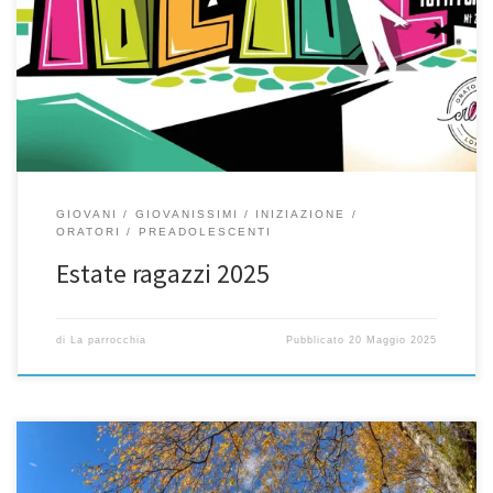
– Iscrizioni su SANSONE per ogni iniziativa (per Valfurva scarica il
modulo) con saldo quota tramite SANSONE: vedi qui! Don David
3473309221 CAMPI ESTIVI 4a-5a elem di Bormio a Livigno dal 9 al
12 giugno 1-2a media: 17-23 agosto In Trentino con Bormio […]
GIOVANI
GIOVANISSIMI
INIZIAZIONE
ORATORI
PREADOLESCENTI
Estate ragazzi 2025
di
La parrocchia
Pubblicato
20 Maggio 2025