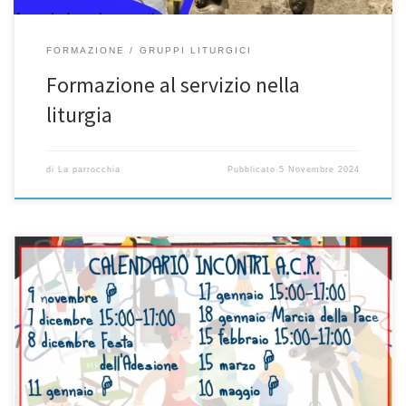
FORMAZIONE
GRUPPI LITURGICI
Formazione al servizio nella
liturgia
di
La parrocchia
Pubblicato
5 Novembre 2024
Ciao tutti! Anche quest’anno comincia il cammino Acr. Il tema è
spettacolare, nel volantino trovate qualche indizio…
Non
vediamo l’ora di incontrarvi! Vi aspettiamo il 9 novembre: se vi va
di “assaggiare” l’Acr, e di essere con noi per quella sera, mandate
un messaggio al 3661071126 (Chiara), così che possiamo […]