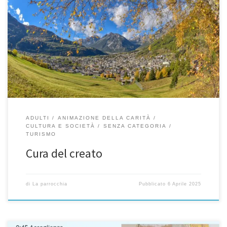
Il movimento Laudato Sii “La sfida urgente di proteggere la nostra
casa comune comprende la preoccupazione di unire tutta la
famiglia umana nella ricerca di uno sviluppo sostenibile e
integrale, poiché sappiamo che le cose possono cambiare” (LS
13). vedi il sito Libro di Preghiere Il libro di preghiere ufficiale […]
ADULTI
ANIMAZIONE DELLA CARITÀ
CULTURA E SOCIETÀ
SENZA CATEGORIA
TURISMO
Cura del creato
di
La parrocchia
Pubblicato
6 Aprile 2025