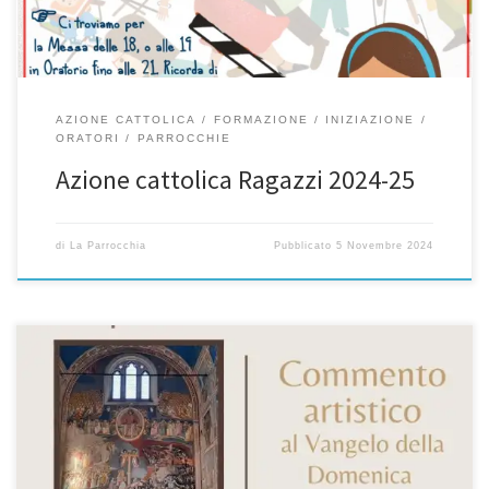
AZIONE CATTOLICA
FORMAZIONE
INIZIAZIONE
ORATORI
PARROCCHIE
Azione cattolica Ragazzi 2024-25
di
La Parrocchia
Pubblicato
5 Novembre 2024
GUSTARE la presenza di DIO Commento artistico al Vangelo della
Domenica Preghiera di risonanza COLAZIONE tutti i sabati dalle
9.00 alle 9.45 in Chiesa DAL 9 NOVEMBRE PER GIOVANI DA 18 ANNI