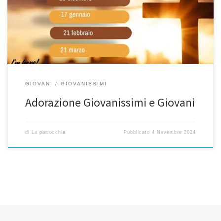
17 gennaio 21 febbraio 21 marzo 23 maggio ADORAZIONE
EUCARISTICA CAPPELLINA DELL’ORATORIO dalle 20.45 -21.45
GIOVANI
GIOVANISSIMI
Adorazione Giovanissimi e Giovani
di
La parrocchia
Pubblicato
4 Novembre 2024
Articoli più recenti