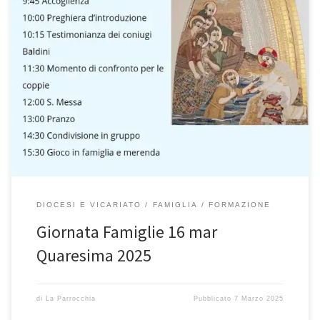
Incontro di Quaresima per Famiglie Incontro di Quaresima per
Famiglie DOMENICA 16 marzo 2025 Oratorio di Bormio LA PESCA
MIRACOLOSA PROGRAMMA 9.45 Accoglienza 10.00 Preghiera
d’introduzione 10:15 Testimonianza dei coniugi Baldini 11:30
Momento di confronto per le coppie 12.00 S. Messa 13.00 Pranzo
14.30 Condivisione in gruppo 15.30 Gioco in […]
DIOCESI E VICARIATO
FAMIGLIA
FORMAZIONE
Giornata Famiglie 16 mar
Quaresima 2025
di
La Parrocchia
Pubblicato
7 Marzo 2025