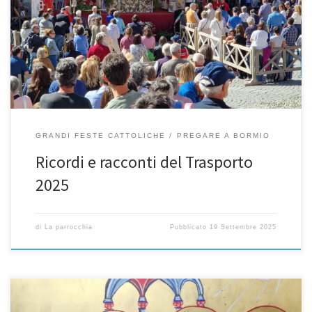
cuore! È una tradizione che coinvolge la comunità di Bormio e le
valli circostanti in un profondo atto di fede. Da secoli è la
processione del Santo Crocifisso, solennemente portato tra le vie
del paese, che mostra pubblicamente la […]
GRANDI FESTE CATTOLICHE
PREGARE A BORMIO
Ricordi e racconti del Trasporto
2025
di
La parrocchia
Pubblicato
19 Settembre 2025