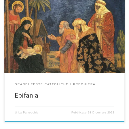
Nel Martirologio Romano, 6 gennaio, n. 1: « Solennità dell’Epifania
del Signore, nella quale si venera la triplice manifestazione del
grande Dio e Signore nostro Gesù Cristo: a Betlemme, Gesù
bambino fu adorato dai magi; nel Giordano, battezzato da
Giovanni, fu unto dallo Spirito Santo e chiamato Figlio da Dio […]
GRANDI FESTE CATTOLICHE
PREGHIERA
Epifania
di
La Parrocchia
Pubblicato
28 Dicembre 2022