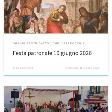
ore 10.30 con don Ilario Gaggini Ore 12.30 Pranzo aperto a tutti
presso Osteria MontanaVia Mulino 7 S.Lucia Valdisottoiscrizoni al
pranzo Prenotazione entro […]
GRANDI FESTE CATTOLICHE
PARROCCHIE
Festa patronale 19 giugno 2026
di
La parrocchia
Pubblicato
11 Giugno 2026
Il trasporto del S. Crocifisso di Combo in Bormio: trasporto del