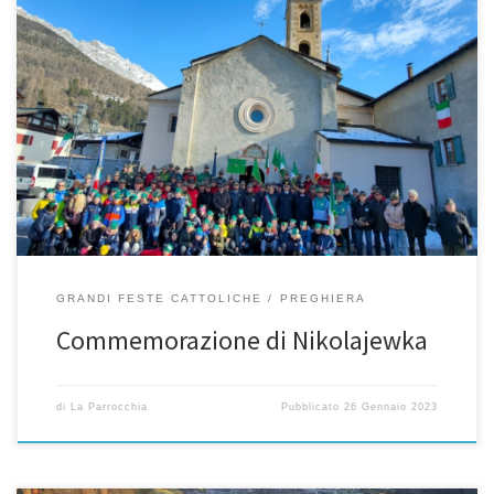
Gli alpini, i cittadini e gli alunni delle scuole con la rappresentanza
del Comune di Bormio si ritrovano per la commemorazione della
battaglia di Nikolajewka, uno dei momenti più drammatici della
ritirata dei soldati italiani durante la campagna di Russia. Si ricorda
la preghiera offerta al Crocifisso di Combo per […]
GRANDI FESTE CATTOLICHE
PREGHIERA
Commemorazione di Nikolajewka
di
La Parrocchia
Pubblicato
26 Gennaio 2023