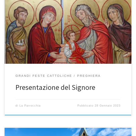
Chiesa celebra, il 2 febbraio, la Presentazione del Signore al
Tempio, che chiude le solennità dell’Incarnazione. Questa festa è
anche la Giornata della Vita Consacrata. La festa della
Presentazione di Gesù al Tempio, detta anche festa della
purificazione, è meglio conosciuta con il nome popolare di
Candelora. Questo nome, che […]
GRANDI FESTE CATTOLICHE
PREGHIERA
Presentazione del Signore
di
La Parrocchia
Pubblicato
28 Gennaio 2023